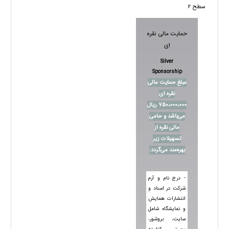
سطح 2
حمایت مالی نقره
ای
Silver
Sponsorship
مبلغ حمایت مالی
نقره ای
750،000،000 ریال
می‌باشد و حامی
مالی نقره از
تسهیلات زیر
بهره‌مند می‌گردد:
- درج نام و آرم
شرکت در اسناد و
انتشارات همایش
و نمایشگاه شامل
سایت، بروشور،