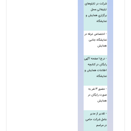
شرکت در تابلوهای
تبلیغاتی محل
برگزاري همایش و
نمايشگاه
- اختصاص غرفه در
نمایشگاه جانبی
همایش
- درج 1 صفحه آگهی
رايگان در کتابچه
اطلاعات همایش و
نمایشگاه
- حضور 3 نفر به
صورت رايگان در
همایش
- تقدیر از مدیر
عامل شرکت حامی
در مراسم