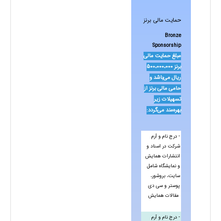
حمایت مالی برنز
Bronze
Sponsorship
مبلغ حمایت مالی
برنز 500،000،000
ریال می‌باشد و
حامی مالی برنز از
تسهیلات زیر
بهره‌مند می‌گردد:
- درج نام و آرم
شرکت در اسناد و
انتشارات همایش
و نمایشگاه شامل
سایت، بروشور،
پوستر و سی دی
مقالات
همایش
- درج نام و آرم