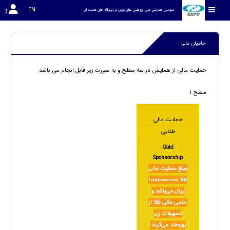
EN
سومین همایش ملی پژوهش های نوین در نیروگاه های هسته ای
حامیان مالی
حمایت مالی از
همایش
در سه سطح و به صورت زیر قابل انجام می باشد:
سطح 1
حمایت مالی
طلایی
Gold
Sponsorship
مبلغ حمایت مالی
طلا 1،000،000،000
ریال می‌باشد و
حامی مالی طلا از
تسهیلات زیر
بهره‌مند می‌گردد: